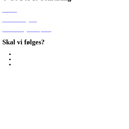
Kontakt
Handelsbetingelser
Privatlivs- og cookiepolitik
Skal vi følges?